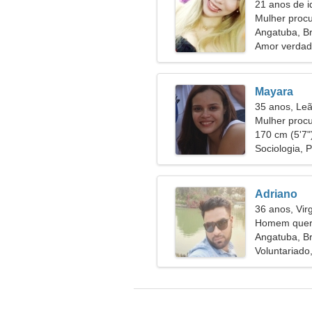
21 anos de i
Mulher proc
Angatuba, Br
Amor verdad
Mayara
35 anos, Le
Mulher proc
170 cm (5'7")
Sociologia, 
Adriano
36 anos, Vi
Homem quer 
Angatuba, Br
Voluntariado