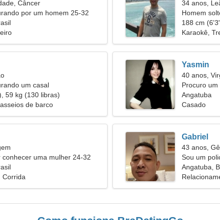
dade, Câncer
34 anos, Le
urando por um homem 25-32
Homem solt
asil
188 cm (6'3"
eiro
Karaokê, Tr
Yasmin
ão
40 anos, Vi
urando um casal
Procuro um
, 59 kg (130 libras)
juntos
Angatuba
Passeios de barco
Casado
Gabriel
rgem
43 anos, G
conhecer uma mulher 24-32
Sou um poli
asil
habilidosa
Angatuba, Br
, Corrida
Relacioname