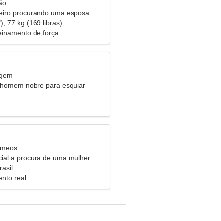
ão
eiro procurando uma esposa
), 77 kg (169 libras)
einamento de força
rgem
 homem nobre para esquiar
êmeos
cial a procura de uma mulher
asil
nto real