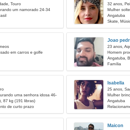
dade, Touro
32 anos, Pe
urando um namorado 24-34
Mulher solt
asil
Angatuba
Skate, Músi
Joao ped
êmeos
23 anos, Aq
ssado em carros e golfe
Homem proc
Angatuba, Br
Família
Isabella
ro
25 anos, Sag
rando uma senhora idosa 46-
Mulher brin
, 87 kg (191 libras)
Angatuba
nto de curto prazo
Relacioname
Maicon