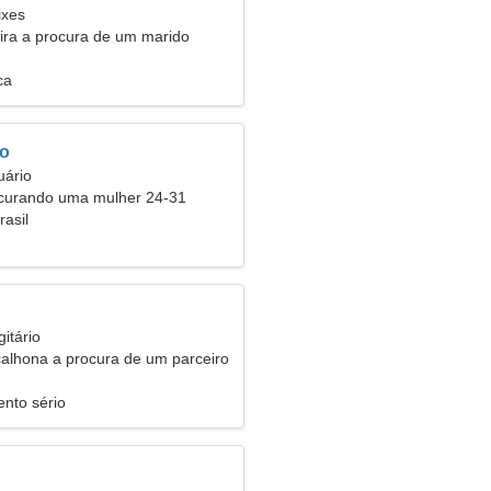
ixes
eira a procura de um marido
ca
ro
uário
urando uma mulher 24-31
asil
itário
calhona a procura de um parceiro
nto sério