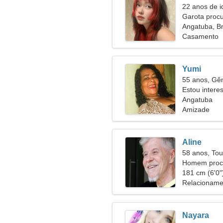
22 anos de i
Garota proc
Angatuba, Br
Casamento
Yumi
55 anos, G
Estou intere
Angatuba
Amizade
Aline
58 anos, Tou
Homem procu
53
181 cm (6'0")
Relacioname
Nayara