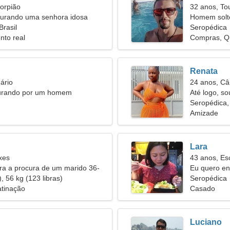
orpião
32 anos, To
rando uma senhora idosa
Homem solt
Brasil
Seropédica
nto real
Compras, Q
Renata
ário
24 anos, Câ
urando por um homem
Até logo, s
Seropédica, 
Amizade
Lara
xes
43 anos, Es
ira a procura de um marido 36-
Eu quero e
, 56 kg (123 libras)
Seropédica
atinação
Casado
Luciano