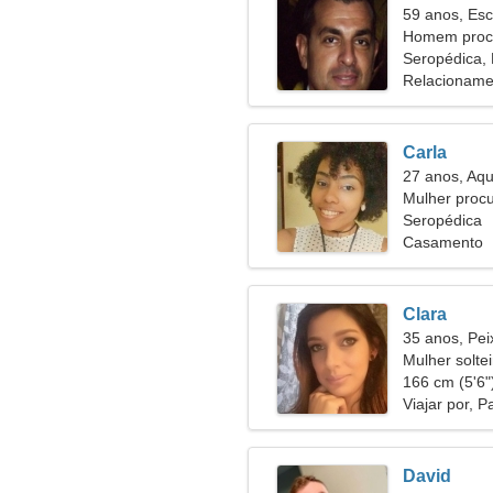
59 anos, Esc
Homem procu
Seropédica, 
Relacioname
Carla
27 anos, Aqu
Mulher proc
Seropédica
Casamento
Clara
35 anos, Pei
Mulher solte
43
166 cm (5'6")
Viajar por, P
David