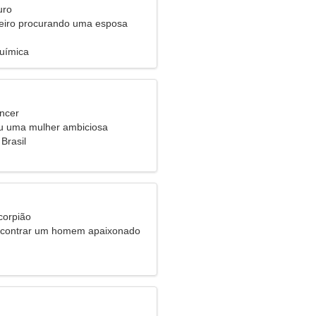
uro
eiro procurando uma esposa
uímica
ncer
ou uma mulher ambiciosa
Brasil
corpião
ncontrar um homem apaixonado