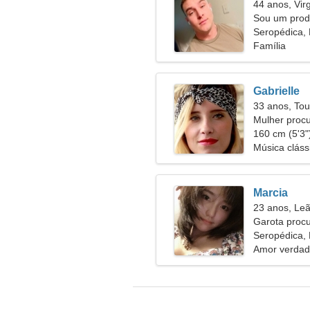
44 anos, Vi
Sou um prod
fantástica
Seropédica, 
Família
Gabrielle
33 anos, Tou
Mulher proc
160 cm (5'3")
Música cláss
Marcia
23 anos, Le
Garota proc
Seropédica, 
Amor verdad