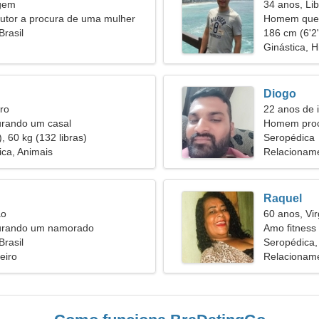
rgem
34 anos, Lib
utor a procura de uma mulher
Homem quer
Brasil
186 cm (6'2"
Ginástica, H
Diogo
ro
22 anos de
urando um casal
Homem proc
, 60 kg (132 libras)
Seropédica
ica, Animais
Relacioname
Raquel
ão
60 anos, Vi
urando um namorado
Amo fitness 
Brasil
Seropédica, 
eiro
Relacioname