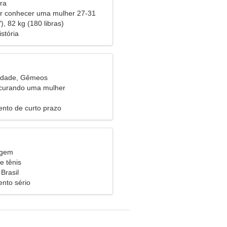
ra
 conhecer uma mulher 27-31
), 82 kg (180 libras)
istória
 idade, Gêmeos
urando uma mulher
nto de curto prazo
rgem
e tênis
Brasil
nto sério