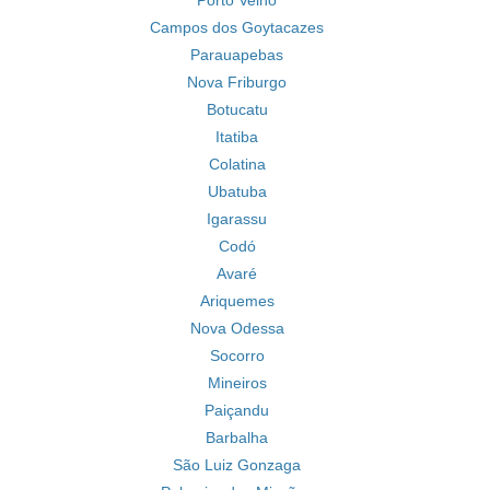
Porto Velho
Campos dos Goytacazes
Parauapebas
Nova Friburgo
Botucatu
Itatiba
Colatina
Ubatuba
Igarassu
Codó
Avaré
Ariquemes
Nova Odessa
Socorro
Mineiros
Paiçandu
Barbalha
São Luiz Gonzaga