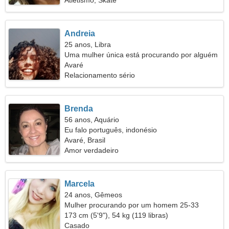
Atletismo, Skate
Andreia
25 anos, Libra
Uma mulher única está procurando por alguém
como você
Avaré
Relacionamento sério
Brenda
56 anos, Aquário
Eu falo português, indonésio
Avaré, Brasil
Amor verdadeiro
Marcela
24 anos, Gêmeos
Mulher procurando por um homem 25-33
173 cm (5'9"), 54 kg (119 libras)
Casado