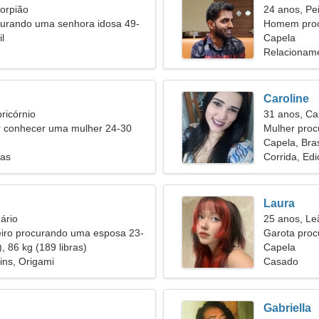
orpião
24 anos, Pe
rando uma senhora idosa 49-
Homem proc
l
Capela
Relacioname
Caroline
ricórnio
31 anos, Ca
conhecer uma mulher 24-30
Mulher proc
Capela, Bras
tas
Corrida, Ed
Laura
ário
25 anos, Le
iro procurando uma esposa 23-
Garota pro
, 86 kg (189 libras)
Capela
ins, Origami
Casado
Gabriella