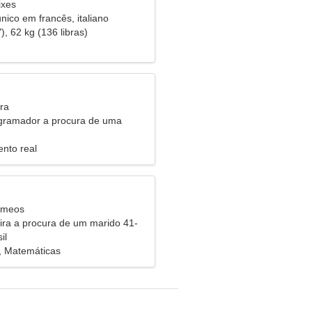
ixes
ico em francês, italiano
), 62 kg (136 libras)
ra
gramador a procura de uma
antadora
nto real
êmeos
eira a procura de um marido 41-
il
, Matemáticas