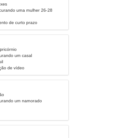
ixes
urando uma mulher 26-28
nto de curto prazo
pricórnio
urando um casal
il
ição de vídeo
ão
curando um namorado