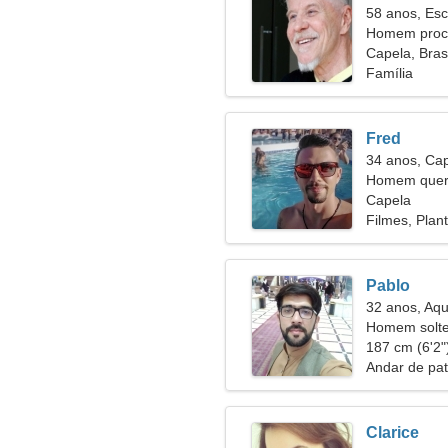
58 anos, Esc
Homem procu
56
Capela, Brasi
Família
Fred
34 anos, Cap
Homem quer 
Capela
Filmes, Plan
Pablo
32 anos, Aqu
Homem solte
31
187 cm (6'2")
Andar de pat
Clarice