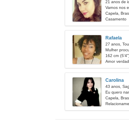
21 anos de i
Vamos nos en
Capela, Brasi
Casamento
Rafaela
27 anos, Tou
Mulher proc
162 cm (5'4")
Amor verdad
Carolina
43 anos, Sag
Eu quero na
Capela, Brasi
Relacioname