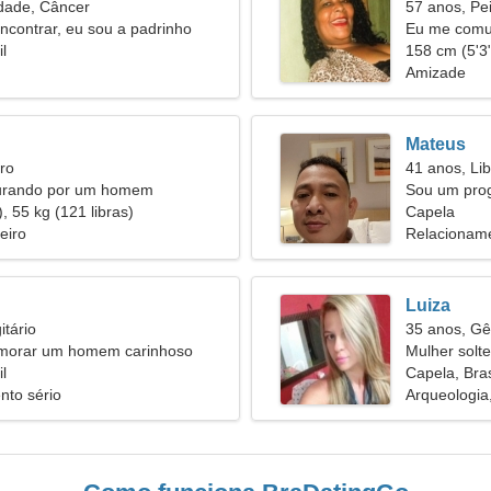
dade, Câncer
57 anos, Pe
contrar, eu sou a padrinho
Eu me comun
l
158 cm (5'3"
Amizade
Mateus
ro
41 anos, Lib
urando por um homem
Sou um pro
, 55 kg (121 libras)
mulher enc
Capela
eiro
Relacioname
Luiza
itário
35 anos, G
morar um homem carinhoso
Mulher solt
l
43
Capela, Bras
nto sério
Arqueologia