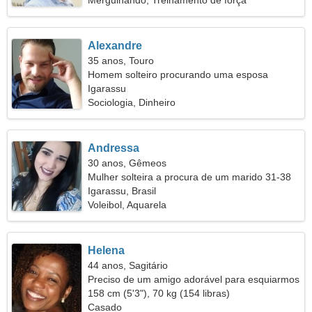
Mergulhando, Treinamento de força
Alexandre
35 anos, Touro
Homem solteiro procurando uma esposa
Igarassu
Sociologia, Dinheiro
Andressa
30 anos, Gêmeos
Mulher solteira a procura de um marido 31-38
Igarassu, Brasil
Voleibol, Aquarela
Helena
44 anos, Sagitário
Preciso de um amigo adorável para esquiarmos
juntos
158 cm (5'3"), 70 kg (154 libras)
Casado