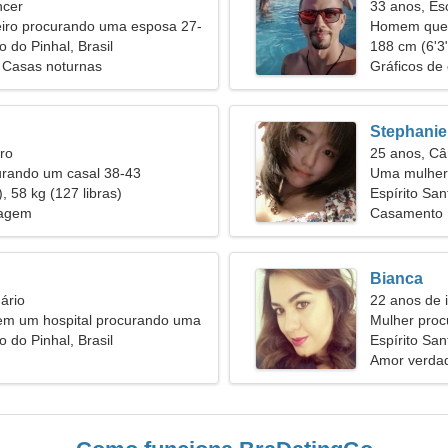
ncer
33 anos, Es
iro procurando uma esposa 27-
Homem quer
o do Pinhal, Brasil
188 cm (6'3"
 Casas noturnas
Gráficos de
Stephanie
ro
25 anos, Câ
urando um casal 38-43
Uma mulher
, 58 kg (127 libras)
Espírito San
sagem
Casamento
Bianca
ário
22 anos de 
 em um hospital procurando uma
Mulher pro
stica
o do Pinhal, Brasil
Espírito San
Amor verdad