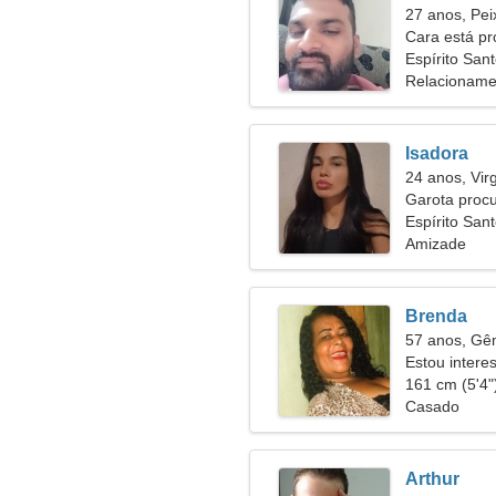
27 anos, Pei
Cara está p
Espírito Sant
Relacioname
Isadora
24 anos, Vi
Garota proc
Espírito San
Amizade
Brenda
57 anos, G
Estou intere
161 cm (5'4")
Casado
Arthur