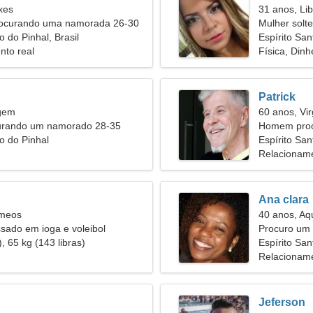
xes
31 anos, Lib
rocurando uma namorada 26-30
Mulher solt
o do Pinhal, Brasil
38
Espírito San
nto real
Física, Dinh
Patrick
rgem
60 anos, Vi
urando um namorado 28-35
Homem proc
to do Pinhal
Espírito San
Relacioname
Ana clara
êmeos
40 anos, Aq
ssado em ioga e voleibol
Procuro um
, 65 kg (143 libras)
conjunta
Espírito San
Relacioname
Jeferson