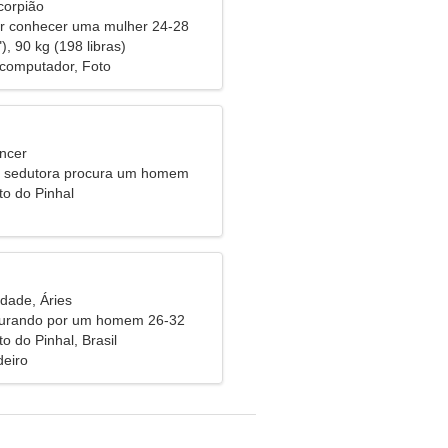
corpião
 conhecer uma mulher 24-28
), 90 kg (198 libras)
 computador, Foto
ncer
 sedutora procura um homem
to do Pinhal
idade, Áries
curando por um homem 26-32
to do Pinhal, Brasil
eiro