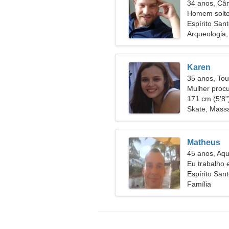
34 anos, Câ
Homem solte
29
Espírito Sant
Arqueologia,
Karen
35 anos, Tou
Mulher proc
171 cm (5'8")
Skate, Mas
Matheus
45 anos, Aqu
Eu trabalho
mulher fantá
Espírito Sant
Família