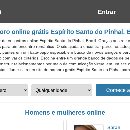
Entrar
ro online grátis Espírito Santo do Pinhal, B
 de encontros online Espírito Santo do Pinhal, Brasil. Graças aos rec
s para um encontro romântico. O site ajuda a encontrar parceiros ade
cipantes em um bate-papo especial, em busca de novos amigos e parcei
om vários critérios. Escolha entre um grande banco de dados de pesq
construir relacionamentos por meio de comunicação virtual em um site 
. Junte-se a um site de namoro grátis Espírito Santo do Pinhal para lo
Homens e mulheres online
Sarah