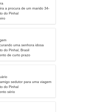
ra
eira a procura de um marido 34-
to do Pinhal
eiro
rgem
urando uma senhora idosa
to do Pinhal, Brasil
nto de curto prazo
uário
 amigo sedutor para uma viagem
to do Pinhal
nto sério