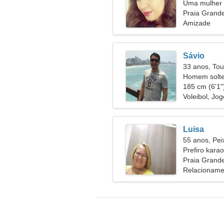
Uma mulher 
relacionamen
Praia Grande
Amizade
Sávio
33 anos, Tou
Homem solte
31
185 cm (6'1")
Voleibol, Jog
Luisa
55 anos, Pei
Prefiro karao
Praia Grande
Relacioname