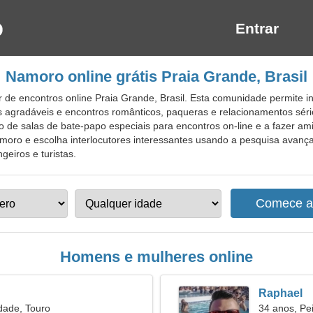
Entrar
Namoro online grátis Praia Grande, Brasil
 de encontros online Praia Grande, Brasil. Esta comunidade permite i
 agradáveis e encontros românticos, paqueras e relacionamentos séri
 de salas de bate-papo especiais para encontros on-line e a fazer amig
namoro e escolha interlocutores interessantes usando a pesquisa avanç
geiros e turistas.
Homens e mulheres online
Raphael
dade, Touro
34 anos, Pe