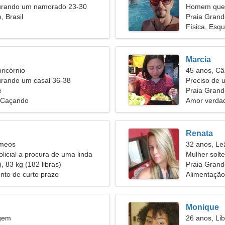
urando um namorado 23-30
Homem quer
, Brasil
Praia Grand
Física, Esqu
Marcia
ricórnio
45 anos, Câ
urando um casal 36-38
Preciso de 
e
cozinhar jun
Praia Grande
, Caçando
Amor verdad
Renata
êmeos
32 anos, Le
licial a procura de uma linda
Mulher solt
, 83 kg (182 libras)
44
Praia Grand
nto de curto prazo
Alimentação
Monique
rgem
26 anos, Lib