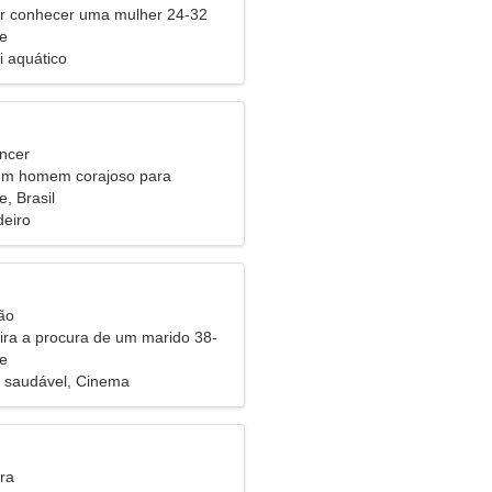
 conhecer uma mulher 24-32
e
i aquático
ncer
um homem corajoso para
tos
, Brasil
eiro
ão
eira a procura de um marido 38-
e
 saudável, Cinema
ra