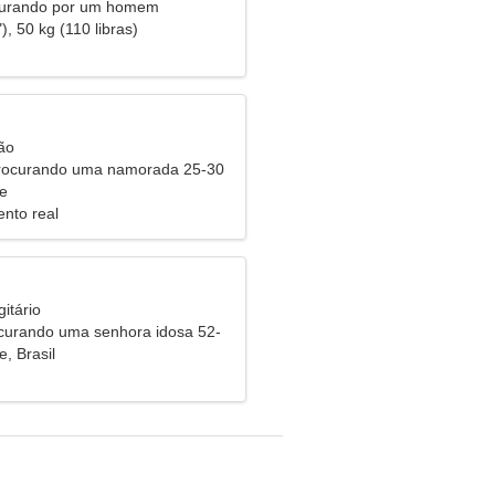
curando por um homem
), 50 kg (110 libras)
ão
procurando uma namorada 25-30
e
nto real
itário
urando uma senhora idosa 52-
, Brasil