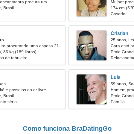
encantadora procura um
Mulher pro
to verdadeiro
, Brasil
174 cm (5'9"
Casado
Cristian
ro
25 anos, Le
iro procurando uma esposa 21-
Cara está 
, 86 kg (189 libras)
Praia Grand
os de tabuleiro
Relacioname
Luis
xes
59 anos, Sag
kê e passeios ao ar livre
Homem proc
, Brasil
56
Praia Grande
nto sério
Família
Como funciona BraDatingGo