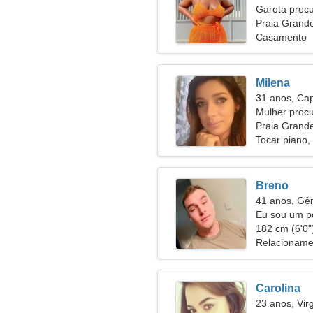
Garota proc
Praia Grande
Casamento
Milena
31 anos, Cap
Mulher proc
Praia Grand
Tocar piano
Breno
41 anos, G
Eu sou um po
mulher
182 cm (6'0")
Relacioname
Carolina
23 anos, Vi