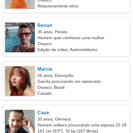
verdadeiro
Osasco
Relacionamento sério
Renan
35 anos, Peixes
Homem quer conhecer uma mulher
Osasco
Edição de vídeo, Automobilismo
Marcia
26 anos, Escorpião
Garota procurando um namorado
Osasco, Brasil
Casado
Caue
33 anos, Gêmeos
Homem solteiro procurando uma esposa 22-29
181 cm (6'0"), 76 kg (167 libras)