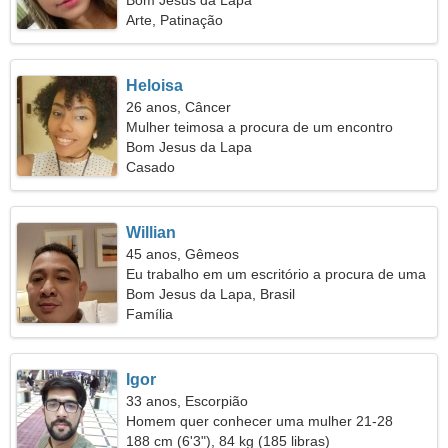
Bom Jesus da Lapa
Arte, Patinação
Heloisa
26 anos, Câncer
Mulher teimosa a procura de um encontro
Bom Jesus da Lapa
Casado
Willian
45 anos, Gêmeos
Eu trabalho em um escritório a procura de uma
mulher encantadora
Bom Jesus da Lapa, Brasil
Família
Igor
33 anos, Escorpião
Homem quer conhecer uma mulher 21-28
188 cm (6'3"), 84 kg (185 libras)