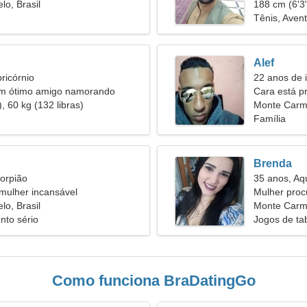
o, Brasil
188 cm (6'3"
Tênis, Aven
Alef
ricórnio
22 anos de 
um ótimo amigo namorando
Cara está 
, 60 kg (132 libras)
Monte Carm
Família
Brenda
orpião
35 anos, Aq
mulher incansável
Mulher proc
o, Brasil
Monte Carme
nto sério
Jogos de tab
Como funciona BraDatingGo