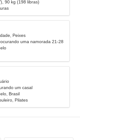
), 90 kg (198 libras)
turas
idade, Peixes
procurando uma namorada 21-28
elo
uário
urando um casal
lo, Brasil
uleiro, Pilates