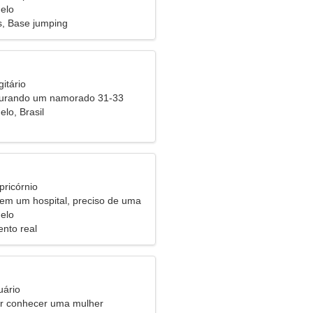
elo
, Base jumping
itário
curando um namorado 31-33
lo, Brasil
pricórnio
 em um hospital, preciso de uma
elo
nto real
uário
 conhecer uma mulher