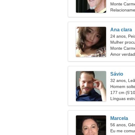
Monte Carmel
Relacioname
Ana clara
24 anos, Pei
Mulher proc
Monte Carm
Amor verdad
Sávio
32 anos, Le
Homem solte
29
177 cm (5'10"
Línguas estr
Marcela
56 anos, G
Eu me comun