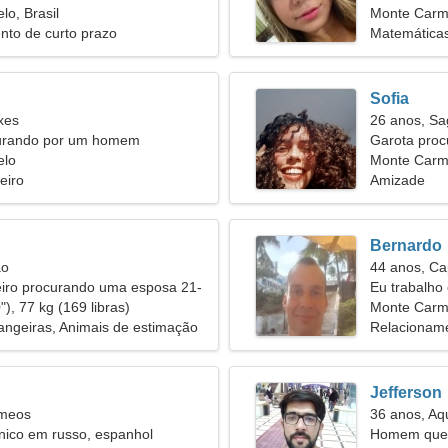
o, Brasil
Monte Carm
nto de curto prazo
Matemáticas
Sofia
xes
26 anos, Sag
urando por um homem
Garota pro
elo
Monte Carme
eiro
Amizade
Bernardo
ão
44 anos, Ca
iro procurando uma esposa 21-
Eu trabalho
), 77 kg (169 libras)
mulher legal
Monte Carm
angeiras, Animais de estimação
Relacioname
Jefferson
êmeos
36 anos, Aq
ico em russo, espanhol
Homem quer