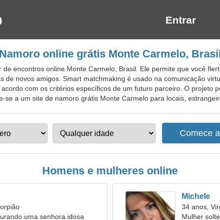
Entrar
Namoro online grátis Monte Carmelo, Brasi
de encontros online Monte Carmelo, Brasil. Ele permite que você fler
nas de novos amigos. Smart matchmaking é usado na comunicação virtu
acordo com os critérios específicos de um futuro parceiro. O projeto 
te-se a um site de namoro grátis Monte Carmelo para locais, estrangeiro
Homens e mulheres online
Michele
orpião
34 anos, Vi
rando uma senhora idosa
Mulher solt