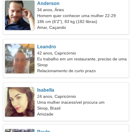
Anderson
34 anos, Áries
Homem quer conhecer uma mulher 22-29
186 cm (6'2"), 83 kg (182 libras)
Amar, Caçando
Leandro
42 anos, Capricórnio
Eu trabalho em um restaurante, preciso de uma
mulher elegante
Sinop
Relacionamento de curto prazo
Isabella
24 anos, Capricórnio
Uma mulher inacessível procura um
relacionamento sério
Sinop, Brasil
Amizade
Paulo