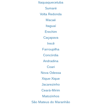
Itaquaquecetuba
Sumaré
Volta Redonda
Macaé
Itaguaí
Erechim
Caçapava
Irecê
Farroupilha
Concórdia
Andradina
Coari
Nova Odessa
Xique-Xique
Jacarezinho
Ceará-Mirim
Matozinhos
São Mateus do Maranhão