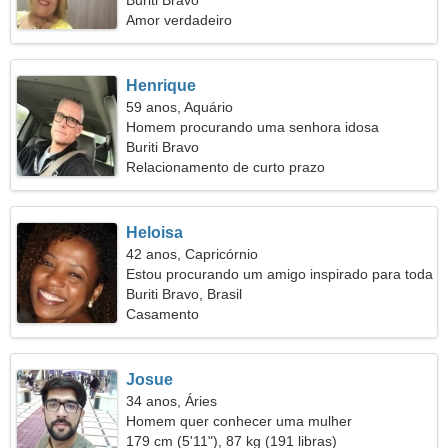
Buriti Bravo
Amor verdadeiro
Henrique
59 anos, Aquário
Homem procurando uma senhora idosa
Buriti Bravo
Relacionamento de curto prazo
Heloisa
42 anos, Capricórnio
Estou procurando um amigo inspirado para toda
a vida
Buriti Bravo, Brasil
Casamento
Josue
34 anos, Áries
Homem quer conhecer uma mulher
179 cm (5'11"), 87 kg (191 libras)