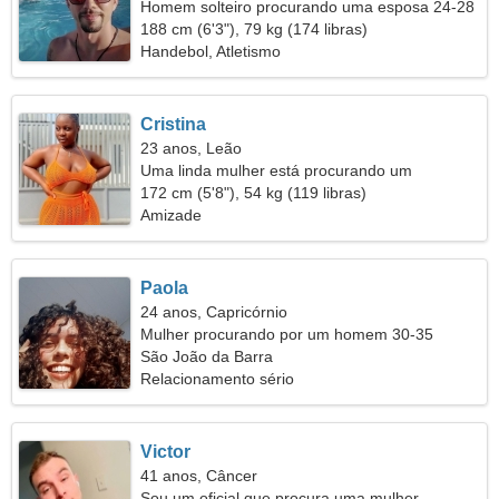
Homem solteiro procurando uma esposa 24-28
188 cm (6'3"), 79 kg (174 libras)
Handebol, Atletismo
Cristina
23 anos, Leão
Uma linda mulher está procurando um
relacionamento
172 cm (5'8"), 54 kg (119 libras)
Amizade
Paola
24 anos, Capricórnio
Mulher procurando por um homem 30-35
São João da Barra
Relacionamento sério
Victor
41 anos, Câncer
Sou um oficial que procura uma mulher