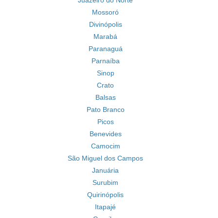
Juazeiro do Norte
Mossoró
Divinópolis
Marabá
Paranaguá
Parnaíba
Sinop
Crato
Balsas
Pato Branco
Picos
Benevides
Camocim
São Miguel dos Campos
Januária
Surubim
Quirinópolis
Itapajé