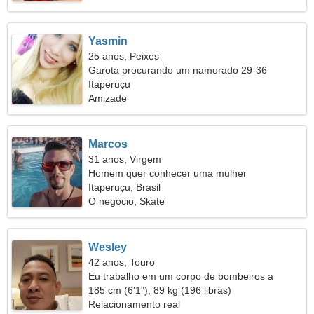
Yasmin
25 anos, Peixes
Garota procurando um namorado 29-36
Itaperuçu
Amizade
Marcos
31 anos, Virgem
Homem quer conhecer uma mulher
Itaperuçu, Brasil
O negócio, Skate
Wesley
42 anos, Touro
Eu trabalho em um corpo de bombeiros a
procura de uma mulher emocional
185 cm (6'1"), 89 kg (196 libras)
Relacionamento real