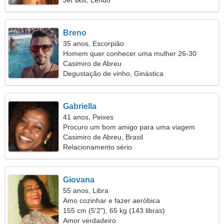
Jet skis, Lendo
Breno
35 anos, Escorpião
Homem quer conhecer uma mulher 26-30
Casimiro de Abreu
Degustação de vinho, Ginástica
Gabriella
41 anos, Peixes
Procuro um bom amigo para uma viagem
conjunta
Casimiro de Abreu, Brasil
Relacionamento sério
Giovana
55 anos, Libra
Amo cozinhar e fazer aeróbica
155 cm (5'2"), 65 kg (143 libras)
Amor verdadeiro