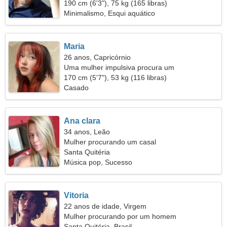
190 cm (6'3"), 75 kg (165 libras)
Minimalismo, Esqui aquático
Maria
26 anos, Capricórnio
Uma mulher impulsiva procura um
relacionamento amoroso
170 cm (5'7"), 53 kg (116 libras)
Casado
Ana clara
34 anos, Leão
Mulher procurando um casal
Santa Quitéria
Música pop, Sucesso
Vitoria
22 anos de idade, Virgem
Mulher procurando por um homem
Santa Quitéria, Brasil