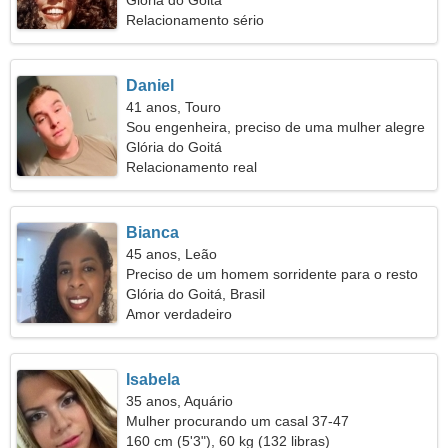
duradouro
Glória do Goitá
Relacionamento sério
Daniel
41 anos, Touro
Sou engenheira, preciso de uma mulher alegre
Glória do Goitá
Relacionamento real
Bianca
45 anos, Leão
Preciso de um homem sorridente para o resto
da vida
Glória do Goitá, Brasil
Amor verdadeiro
Isabela
35 anos, Aquário
Mulher procurando um casal 37-47
160 cm (5'3"), 60 kg (132 libras)