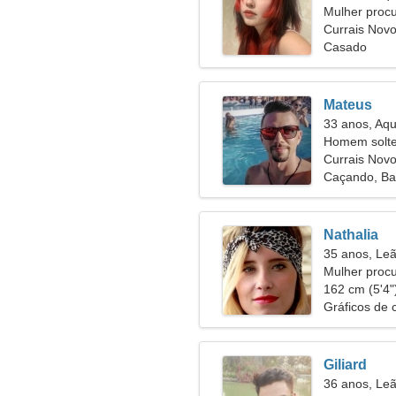
Mulher proc
Currais Novo
Casado
Mateus
33 anos, Aqu
Homem solte
Currais Nov
Caçando, Ba
Nathalia
35 anos, Le
Mulher proc
162 cm (5'4")
Gráficos de 
saudável
Giliard
36 anos, Le