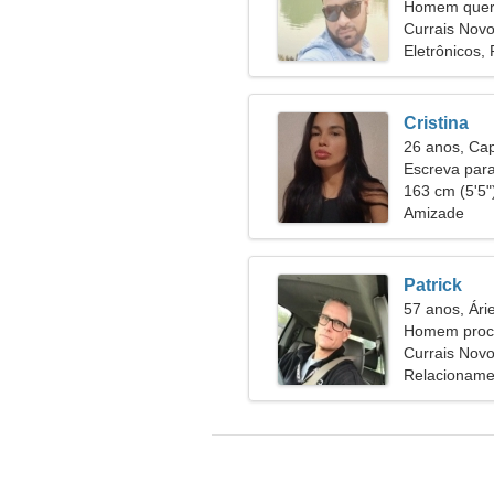
Homem quer
Currais Novo
Eletrônicos,
Cristina
26 anos, Cap
Escreva par
163 cm (5'5")
Amizade
Patrick
57 anos, Ári
Homem procu
55
Currais Novo
Relacioname