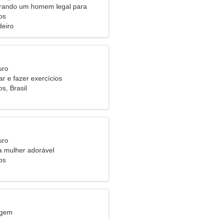
urando um homem legal para
os
eiro
uro
 e fazer exercícios
s, Brasil
uro
 mulher adorável
os
rgem