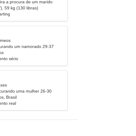
eira a procura de um marido
), 59 kg (130 libras)
arting
êmeos
curando um namorado 29-37
os
nto sério
ixes
urando uma mulher 26-30
s, Brasil
nto real