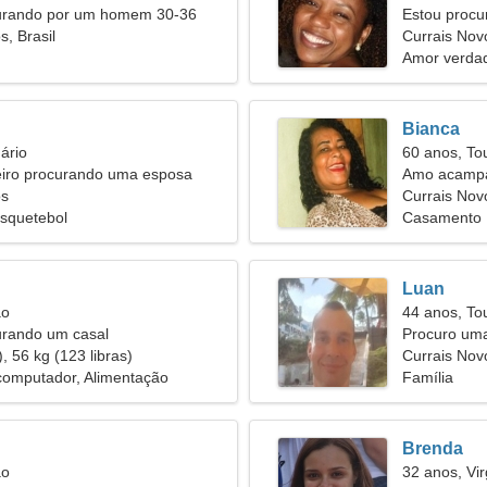
urando por um homem 30-36
Estou proc
s, Brasil
romance
Currais Nov
Amor verdad
Bianca
ário
60 anos, To
iro procurando uma esposa
Amo acampar
os
Currais Novo
squetebol
Casamento
Luan
ão
44 anos, To
urando um casal
Procuro uma
, 56 kg (123 libras)
Currais Nov
computador, Alimentação
Família
Brenda
ão
32 anos, Vi