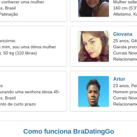
 conhecer uma mulher
Mulher solt
s, Brasil
160 cm (5'3"
 Patinação
Atletismo, K
Giovana
ricórnio
25 anos, G
a mim, sou uma ótima mulher
Garota pro
, 50 kg (110 libras)
Currais Nov
Relacioname
Artur
es
23 anos, Pe
rando uma senhora idosa 45-
Homem proc
s, Brasil
Currais Novo
nto de curto prazo
Relacioname
Como funciona BraDatingGo