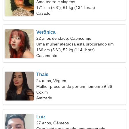
Amo teatro e viagens
171 cm (5'8"), 61 kg (134 libras)
Casado
Verônica
22 anos de idade, Capricórnio
Uma mulher afetuosa está procurando um
relacionamento amoroso
166 cm (5'6"), 52 kg (114 libras)
Casamento
Thais
24 anos, Virgem
Mulher procurando por um homem 29-36
Coxim
Amizade
Luiz
27 anos, Gêmeos
Cara está procurando uma namorada