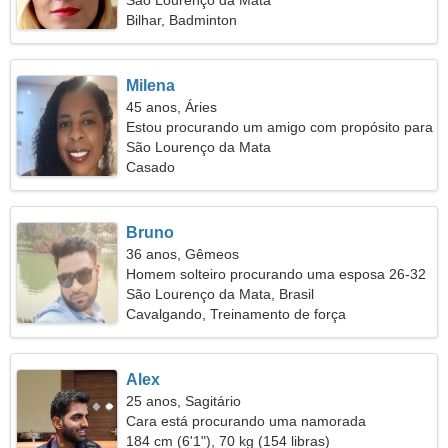
São Lourenço da Mata
Bilhar, Badminton
Milena
45 anos, Áries
Estou procurando um amigo com propósito para
encontros
São Lourenço da Mata
Casado
Bruno
36 anos, Gêmeos
Homem solteiro procurando uma esposa 26-32
São Lourenço da Mata, Brasil
Cavalgando, Treinamento de força
Alex
25 anos, Sagitário
Cara está procurando uma namorada
184 cm (6'1"), 70 kg (154 libras)