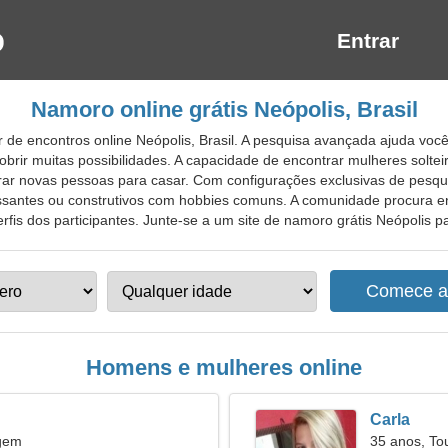
Entrar
Namoro online grátis Neópolis, Brasil
 de encontros online Neópolis, Brasil. A pesquisa avançada ajuda voc
rir muitas possibilidades. A capacidade de encontrar mulheres solteir
ar novas pessoas para casar. Com configurações exclusivas de pesquis
ssantes ou construtivos com hobbies comuns. A comunidade procura en
is dos participantes. Junte-se a um site de namoro grátis Neópolis para
Homens e mulheres online
Carla
rgem
35 anos, To