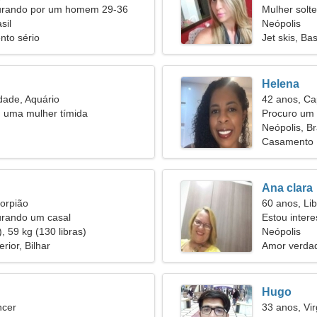
urando por um homem 29-36
Mulher solt
sil
44
Neópolis
nto sério
Jet skis, Ba
Helena
dade, Aquário
42 anos, Ca
u uma mulher tímida
Procuro um 
juntos
Neópolis, Br
Casamento
Ana clara
orpião
60 anos, Lib
urando um casal
Estou inter
, 59 kg (130 libras)
Neópolis
rior, Bilhar
Amor verdad
Hugo
ncer
33 anos, Vi