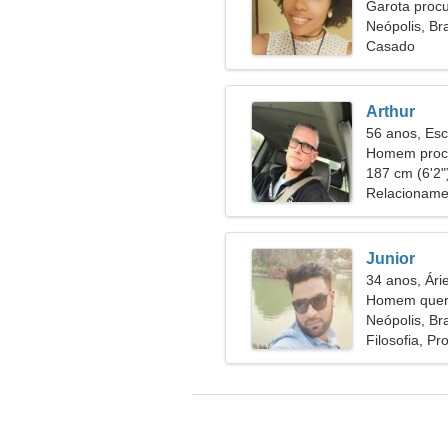
Garota proc
Neópolis, Bra
Casado
Arthur
56 anos, Esc
Homem procu
54
187 cm (6'2")
Relacioname
Junior
34 anos, Ári
Homem quer 
Neópolis, Bra
Filosofia, P