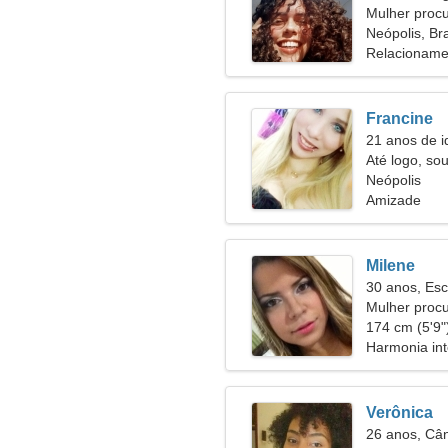
Mulher proc
Neópolis, Bra
Relacioname
Francine
21 anos de i
Até logo, so
Neópolis
Amizade
Milene
30 anos, Esc
Mulher proc
174 cm (5'9")
Harmonia inte
Verônica
26 anos, Câ