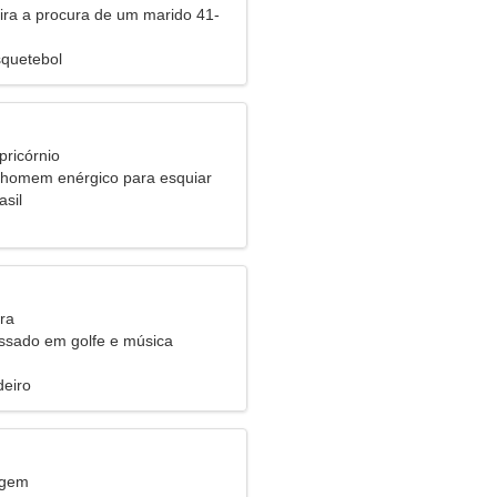
eira a procura de um marido 41-
squetebol
pricórnio
homem enérgico para esquiar
asil
ra
essado em golfe e música
eiro
rgem