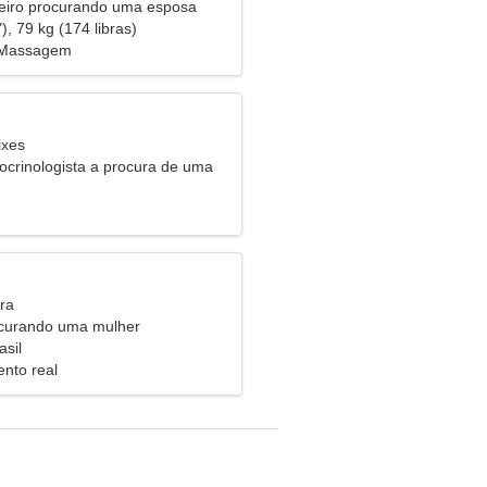
eiro procurando uma esposa
), 79 kg (174 libras)
 Massagem
ixes
crinologista a procura de uma
ia
ra
urando uma mulher
asil
nto real