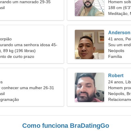
urando um namorado 29-35
Homem solt
sil
188 cm (6'3"
Meditação,
Anderson
orpião
41 anos, Pe
rando uma senhora idosa 45-
Sou um endo
, 89 kg (196 libras)
mulher esgu
Neópolis
nto de curto prazo
Família
Robert
es
24 anos, Lib
conhecer uma mulher 26-31
Homem proc
sil
Neópolis, Br
rogramação
Relacioname
Como funciona BraDatingGo