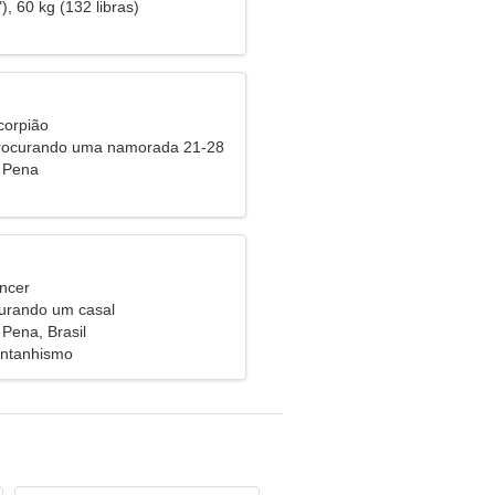
), 60 kg (132 libras)
corpião
procurando uma namorada 21-28
 Pena
ncer
urando um casal
Pena, Brasil
ontanhismo