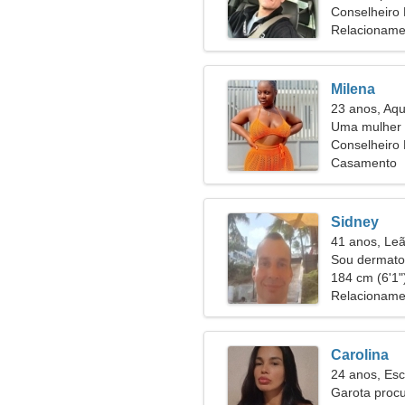
55
Conselheiro 
Relacioname
Milena
23 anos, Aqu
Uma mulher 
alguém com
Conselheiro
Casamento
Sidney
41 anos, Le
Sou dermatol
apaixonada
184 cm (6'1")
Relacioname
Carolina
24 anos, Esc
Garota proc