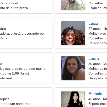
Pena, Brasil
31
Conselheiro
nto de curto prazo
Esqui aquá
Luiza
ário
27 anos, Lib
adorável está procurando por
Mulher pro
o você
 Pena
Conselheiro 
Relacioname
Laura
ão
30 anos, Ca
ogista, preciso de uma mulher
Mulher solt
, 86 kg (189 libras)
40
Conselheiro
nto real
Geografia, 
Michele
orpião
45 anos, To
urando um namorado
Espero enc