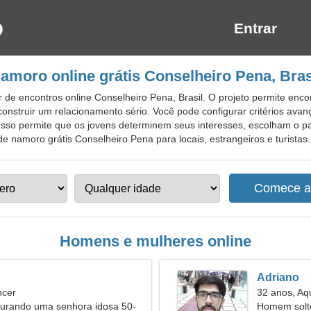
Entrar
amoro online grátis Conselheiro Pena, Bras
 de encontros online Conselheiro Pena, Brasil. O projeto permite enc
 construir um relacionamento sério. Você pode configurar critérios ava
Isso permite que os jovens determinem seus interesses, escolham o parc
de namoro grátis Conselheiro Pena para locais, estrangeiros e turistas.
Homens e mulheres online
Adriano
ncer
32 anos, Aq
rando uma senhora idosa 50-
Homem solt