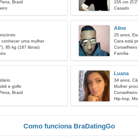
Pena, Brasil
155 cm (5'2"
eiro
Casado
Aline
ricórnio
25 anos, Es
 conhecer uma mulher
Cara está 
), 85 kg (187 libras)
Conselheiro
iro
Família
Luana
itário
34 anos, Câ
okê e golfe
Mulher proc
Pena, Brasil
Conselheiro 
Hip-hop, M
Como funciona BraDatingGo