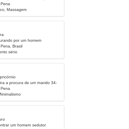
 Pena
tico, Massagem
ra
curando por um homem
Pena, Brasil
nto sério
pricórnio
eira a procura de um marido 34-
 Pena
Minimalismo
uro
ontrar um homem sedutor