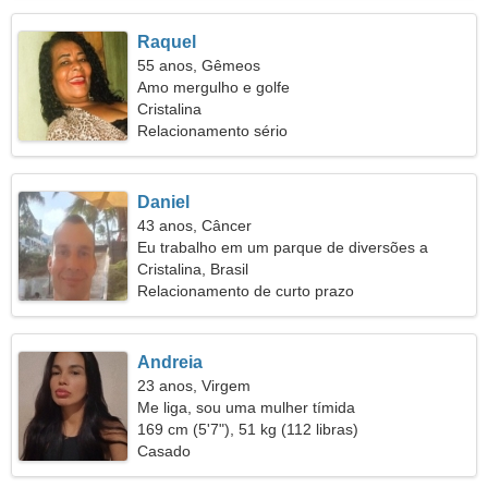
Raquel
55 anos, Gêmeos
Amo mergulho e golfe
Cristalina
Relacionamento sério
Daniel
43 anos, Câncer
Eu trabalho em um parque de diversões a
procura de uma linda mulher
Cristalina, Brasil
Relacionamento de curto prazo
Andreia
23 anos, Virgem
Me liga, sou uma mulher tímida
169 cm (5'7"), 51 kg (112 libras)
Casado