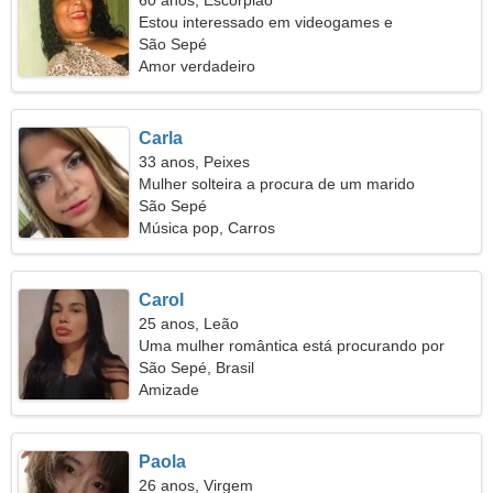
60 anos, Escorpião
Estou interessado em videogames e
skateboarding
São Sepé
Amor verdadeiro
Carla
33 anos, Peixes
Mulher solteira a procura de um marido
São Sepé
Música pop, Carros
Carol
25 anos, Leão
Uma mulher romântica está procurando por
alguém como você
São Sepé, Brasil
Amizade
Paola
26 anos, Virgem