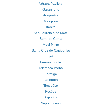
Várzea Paulista
Garanhuns
Araguaína
Mairiporã
Itabira
São Lourenço da Mata
Barra do Corda
Mogi Mirim
Santa Cruz do Capibaribe
Ijuí
Fernandópolis
Telêmaco Borba
Formiga
Itaberaba
Timbaúba
Poções
Itaparica
Nepomuceno