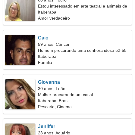
60 anos, Touro
Estou interessado em arte teatral e animais de
estimação
Itaberaba
Amor verdadeiro
Caio
59 anos, Câncer
Homem procurando uma senhora idosa 52-55
Itaberaba
Família
Giovanna
30 anos, Leão
Mulher procurando um casal
Itaberaba, Brasil
Pescaria, Cinema
Jeniffer
23 anos, Aquário