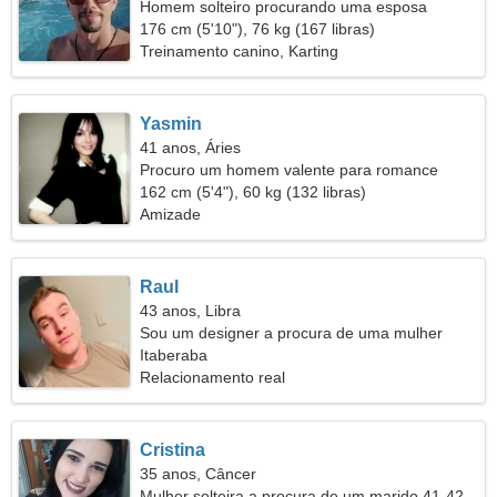
Homem solteiro procurando uma esposa
176 cm (5'10"), 76 kg (167 libras)
Treinamento canino, Karting
Yasmin
41 anos, Áries
Procuro um homem valente para romance
162 cm (5'4"), 60 kg (132 libras)
Amizade
Raul
43 anos, Libra
Sou um designer a procura de uma mulher
elegante
Itaberaba
Relacionamento real
Cristina
35 anos, Câncer
Mulher solteira a procura de um marido 41-42