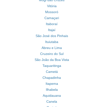
Mogi das Cruzes
Vitória
Mossoró
Camaçari
Itaboraí
Itajaí
São José dos Pinhais
Ituiutaba
Abreu e Lima
Cruzeiro do Sul
São João da Boa Vista
Taquaritinga
Cametá
Chapadinha
Itapema
Ilhabela
Aquidauana
Canela