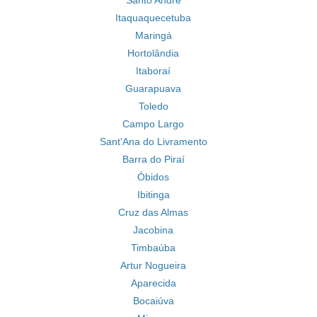
Santo André
Itaquaquecetuba
Maringá
Hortolândia
Itaboraí
Guarapuava
Toledo
Campo Largo
Sant'Ana do Livramento
Barra do Piraí
Óbidos
Ibitinga
Cruz das Almas
Jacobina
Timbaúba
Artur Nogueira
Aparecida
Bocaiúva