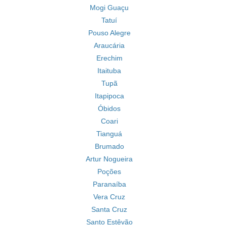
Mogi Guaçu
Tatuí
Pouso Alegre
Araucária
Erechim
Itaituba
Tupã
Itapipoca
Óbidos
Coari
Tianguá
Brumado
Artur Nogueira
Poções
Paranaíba
Vera Cruz
Santa Cruz
Santo Estêvão