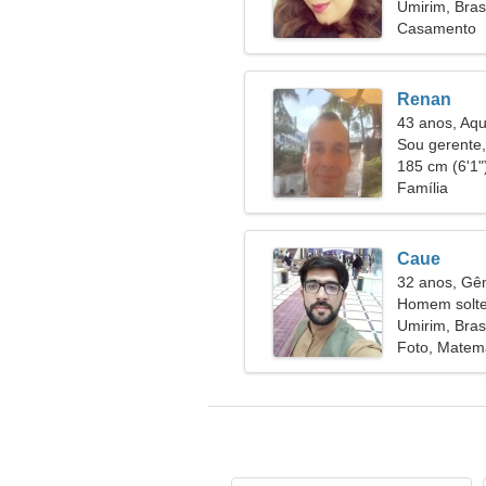
Umirim, Brasi
Casamento
Renan
43 anos, Aqu
Sou gerente,
sedutora
185 cm (6'1")
Família
Caue
32 anos, G
Homem solte
28
Umirim, Brasi
Foto, Matem