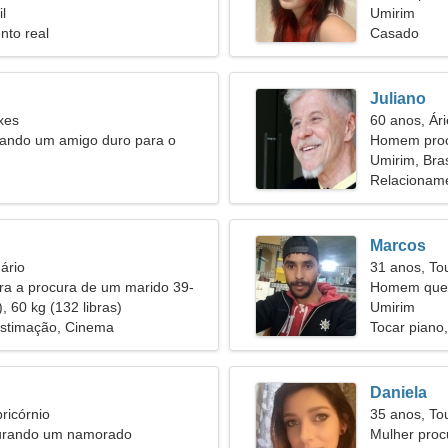
l
Umirim
nto real
Casado
Juliano
xes
60 anos, Ári
rando um amigo duro para o
Homem proc
o
55
Umirim, Bras
Relacioname
Marcos
ário
31 anos, To
ira a procura de um marido 39-
Homem quer
, 60 kg (132 libras)
Umirim
estimação, Cinema
Tocar piano
Daniela
ricórnio
35 anos, To
urando um namorado
Mulher proc