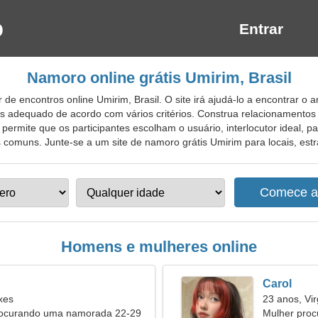
Entrar
Namoro online grátis Umirim, Brasil
de encontros online Umirim, Brasil. O site irá ajudá-lo a encontrar o 
s adequado de acordo com vários critérios. Construa relacionamentos 
to permite que os participantes escolham o usuário, interlocutor ideal, 
comuns. Junte-se a um site de namoro grátis Umirim para locais, estra
Homens e mulheres online
Carol
xes
23 anos, Vi
rocurando uma namorada 22-29
Mulher pro