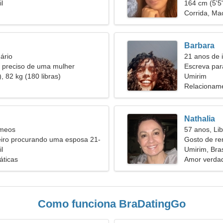
l
164 cm (5'5"
Corrida, M
Barbara
ário
21 anos de i
 preciso de uma mulher
Escreva par
, 82 kg (180 libras)
Umirim
Relacioname
Nathalia
êmeos
57 anos, Lib
iro procurando uma esposa 21-
Gosto de r
l
Umirim, Bras
áticas
Amor verdad
Como funciona BraDatingGo