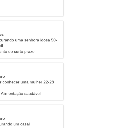
es
urando uma senhora idosa 50-
il
nto de curto prazo
uro
 conhecer uma mulher 22-28
, Alimentação saudável
uro
urando um casal