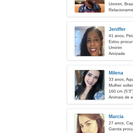
Umirim, Brasi
Relacioname
Jeniffer
41 anos, Pei
Estou procu
preparo físic
Umirim
Amizade
Milena
33 anos, Aqu
Mulher solte
42
160 cm (5'3")
Animais de 
Marcia
27 anos, Cap
Garota proc