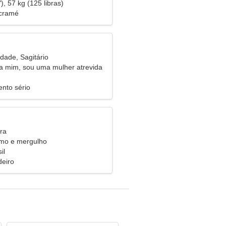
), 57 kg (125 libras)
acramé
dade, Sagitário
a mim, sou uma mulher atrevida
nto sério
ra
emo e mergulho
il
eiro