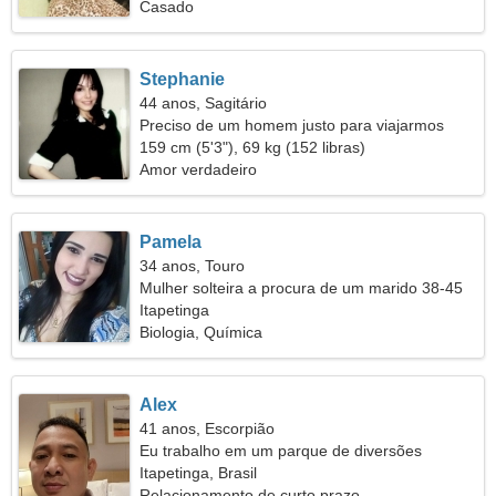
Casado
Stephanie
44 anos, Sagitário
Preciso de um homem justo para viajarmos
juntos
159 cm (5'3"), 69 kg (152 libras)
Amor verdadeiro
Pamela
34 anos, Touro
Mulher solteira a procura de um marido 38-45
Itapetinga
Biologia, Química
Alex
41 anos, Escorpião
Eu trabalho em um parque de diversões
procurando uma mulher legal
Itapetinga, Brasil
Relacionamento de curto prazo