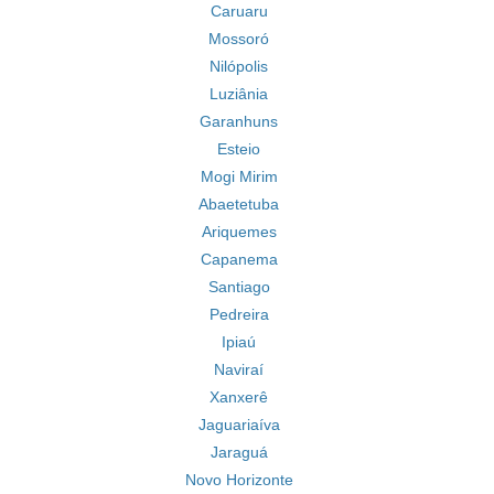
Caruaru
Mossoró
Nilópolis
Luziânia
Garanhuns
Esteio
Mogi Mirim
Abaetetuba
Ariquemes
Capanema
Santiago
Pedreira
Ipiaú
Naviraí
Xanxerê
Jaguariaíva
Jaraguá
Novo Horizonte