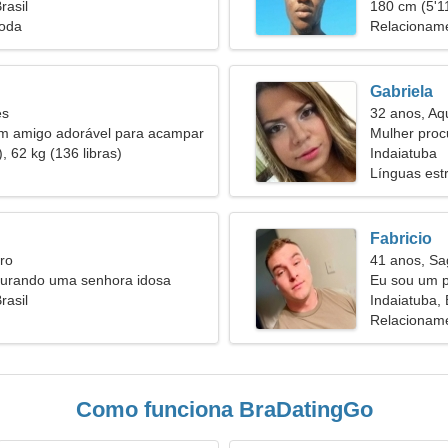
rasil
180 cm (5'11
oda
Relacioname
Gabriela
es
32 anos, Aq
um amigo adorável para acampar
Mulher proc
, 62 kg (136 libras)
Indaiatuba
Línguas estr
Fabricio
ro
41 anos, Sag
rando uma senhora idosa
Eu sou um p
rasil
sociável
Indaiatuba, 
Relacioname
Como funciona BraDatingGo