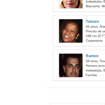
38
Indaiatuba, B
Macramé, M
Tainara
44 anos, Ári
Preciso de 
168 cm (5'7")
Casamento
Ramon
58 anos, Tou
Homem procu
Indaiatuba, B
Família