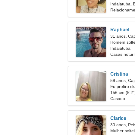
Indaiatuba, B
Relacioname
Raphael
31 anos, Cap
Homem solte
Indaiatuba
Casas noturn
Cristina
59 anos, Cap
Eu prefiro s
156 cm (5'2")
Casado
Clarice
30 anos, Pei
Mulher solte