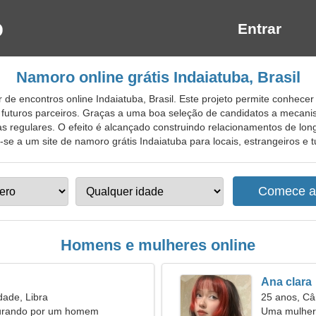
Entrar
Namoro online grátis Indaiatuba, Brasil
de encontros online Indaiatuba, Brasil. Este projeto permite conhecer
futuros parceiros. Graças a uma boa seleção de candidatos a mecani
s regulares. O efeito é alcançado construindo relacionamentos de long
e-se a um site de namoro grátis Indaiatuba para locais, estrangeiros e tu
Homens e mulheres online
Ana clara
dade, Libra
25 anos, Câ
urando por um homem
Uma mulher 