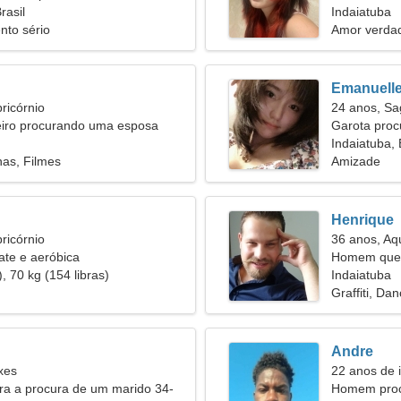
rasil
relacionam
Indaiatuba
nto sério
Amor verdad
Emanuell
ricórnio
24 anos, Sag
iro procurando uma esposa
Garota pro
Indaiatuba, 
as, Filmes
Amizade
Henrique
ricórnio
36 anos, Aq
kate e aeróbica
Homem quer
, 70 kg (154 libras)
Indaiatuba
Graffiti, Da
Andre
xes
22 anos de 
ira a procura de um marido 34-
Homem proc