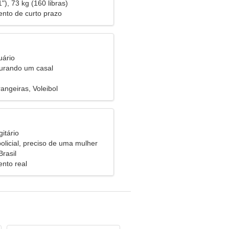
"), 73 kg (160 libras)
nto de curto prazo
uário
urando um casal
angeiras, Voleibol
itário
olicial, preciso de uma mulher
Brasil
nto real