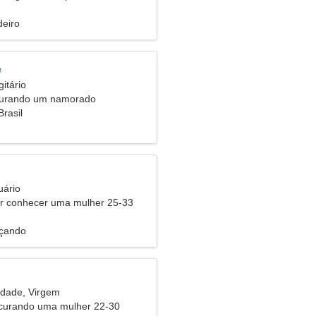
ento amoroso
eiro
e
itário
curando um namorado
Brasil
uário
 conhecer uma mulher 25-33
nçando
idade, Virgem
urando uma mulher 22-30