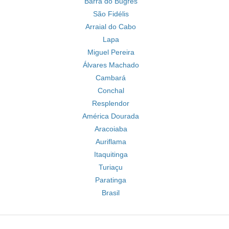
Barra do Bugres
São Fidélis
Arraial do Cabo
Lapa
Miguel Pereira
Álvares Machado
Cambará
Conchal
Resplendor
América Dourada
Aracoiaba
Auriflama
Itaquitinga
Turiaçu
Paratinga
Brasil