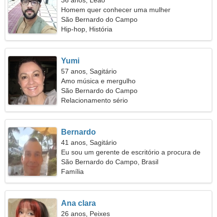
36 anos, Leão
Homem quer conhecer uma mulher
São Bernardo do Campo
Hip-hop, História
Yumi
57 anos, Sagitário
Amo música e mergulho
São Bernardo do Campo
Relacionamento sério
Bernardo
41 anos, Sagitário
Eu sou um gerente de escritório a procura de
uma mulher maravilhosa
São Bernardo do Campo, Brasil
Família
Ana clara
26 anos, Peixes