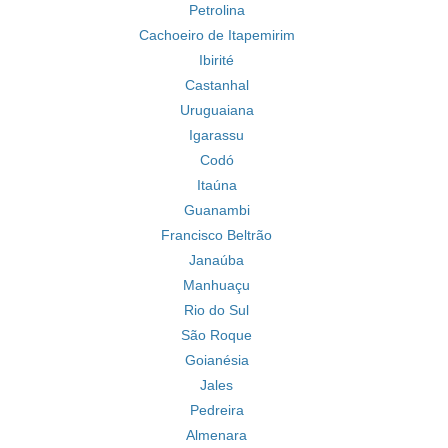
Petrolina
Cachoeiro de Itapemirim
Ibirité
Castanhal
Uruguaiana
Igarassu
Codó
Itaúna
Guanambi
Francisco Beltrão
Janaúba
Manhuaçu
Rio do Sul
São Roque
Goianésia
Jales
Pedreira
Almenara