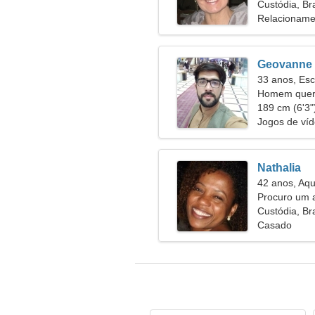
Custódia, Bra
Relacioname
Geovanne
33 anos, Esc
Homem quer
189 cm (6'3")
Jogos de víd
Nathalia
42 anos, Aqu
Procuro um 
juntos
Custódia, Bra
Casado