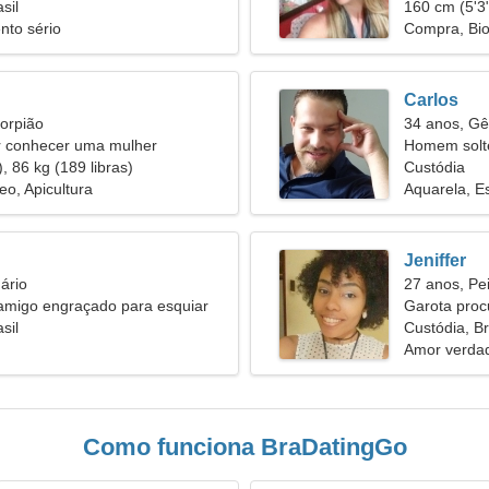
sil
160 cm (5'3"
nto sério
Compra, Bio
Carlos
orpião
34 anos, G
 conhecer uma mulher
Homem solt
, 86 kg (189 libras)
Custódia
eo, Apicultura
Aquarela, E
Jeniffer
ário
27 anos, Pe
amigo engraçado para esquiar
Garota pro
sil
Custódia, Br
Amor verdad
Como funciona BraDatingGo