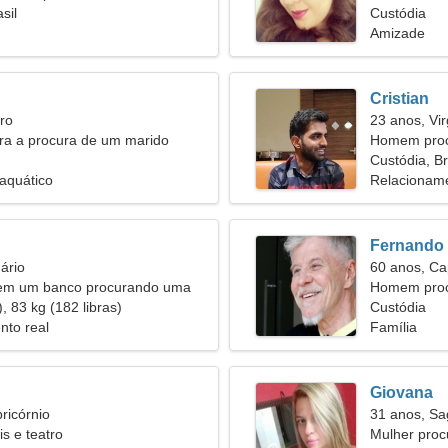
sil
Custódia
Amizade
Cristian
ro
23 anos, Vi
ira a procura de um marido
Homem proc
Custódia, Br
 aquático
Relacioname
Fernando
ário
60 anos, Ca
 em um banco procurando uma
Homem proc
, 83 kg (182 libras)
57
Custódia
nto real
Família
Giovana
ricórnio
31 anos, Sag
s e teatro
Mulher proc