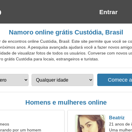
Entrar
Namoro online grátis Custódia, Brasil
de encontros online Custódia, Brasil. Este site permite que você se c
 próximos anos. A pesquisa avançada ajudará você a fazer novos ami
cidade de visualizar fotos de todos os usuários. Converse com novos
o grátis Custódia para locais, estrangeiros e turistas.
Homens e mulheres online
Beatriz
êmeos
21 anos de 
urando por um homem
Uma mulher