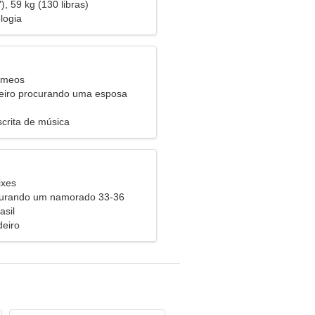
), 59 kg (130 libras)
logia
êmeos
eiro procurando uma esposa
scrita de música
ixes
curando um namorado 33-36
asil
eiro