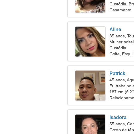
Custódia, Bra
Casamento
Aline
35 anos, Tou
Mulher solte
Custódia
Golfe, Esqui
Patrick
45 anos, Aqu
Eu trabalho
mulher legal
187 cm (6'2")
Relacioname
Isadora
55 anos, Cap
Gosto de têni