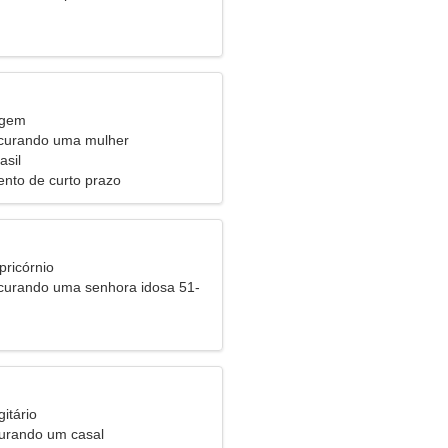
rgem
urando uma mulher
asil
nto de curto prazo
pricórnio
urando uma senhora idosa 51-
itário
urando um casal