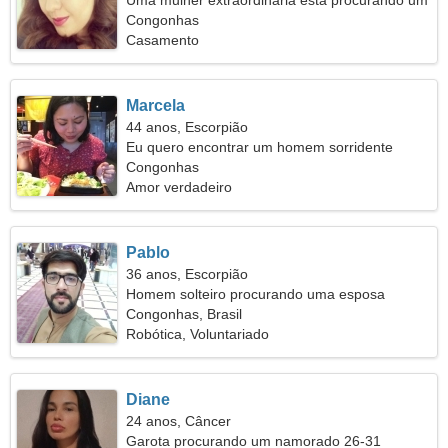
Uma mulher extraordinária está procurando um
homem
Congonhas
Casamento
Marcela
44 anos, Escorpião
Eu quero encontrar um homem sorridente
Congonhas
Amor verdadeiro
Pablo
36 anos, Escorpião
Homem solteiro procurando uma esposa
Congonhas, Brasil
Robótica, Voluntariado
Diane
24 anos, Câncer
Garota procurando um namorado 26-31