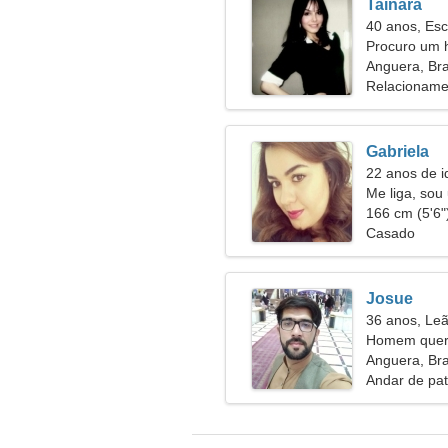
Tainara
40 anos, Esc
Procuro um 
juntos
Anguera, Bra
Relacioname
Gabriela
22 anos de i
Me liga, sou
166 cm (5'6")
Casado
Josue
36 anos, Le
Homem quer
Anguera, Bra
Andar de pat