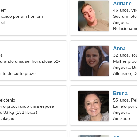
Adriano
rgem
46 anos, Vi
urando por um homem
Sou um fotó
sil
esguia
Anguera
Relacioname
Anna
es
32 anos, To
rando uma senhora idosa 52-
Mulher proc
Anguera, Bra
nto de curto prazo
Atletismo, D
Bruna
ricórnio
55 anos, Pe
iro procurando uma esposa
Eu falo por
, 83 kg (182 libras)
Anguera
culação
Amizade