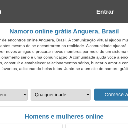
Entrar
Namoro online grátis Anguera, Brasil
 de encontros online Anguera, Brasil. A comunicação virtual ajudou m
antes mesmo de se encontrarem na realidade. A comunidade ajudará v
azer novos amigos e procurar novos membros por meio de um sistema d
lacionamento sério e uma comunicação. A comunidade ajuda você a enc
 construir e estabelecer relacionamentos sérios, buscar o amor e consti
 favoritos, adicionando belas fotos. Junte-se a um site de namoro gráti
Homens e mulheres online