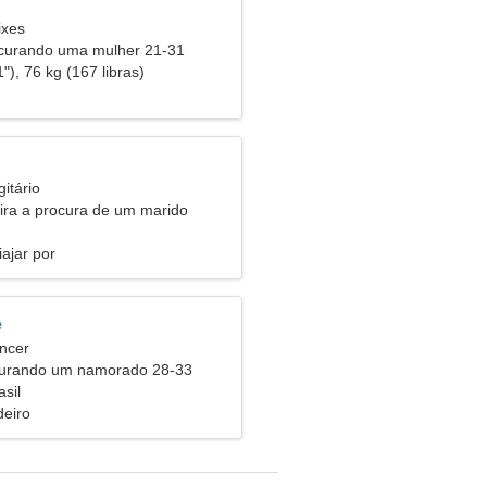
ixes
urando uma mulher 21-31
"), 76 kg (167 libras)
itário
eira a procura de um marido
ajar por
e
ncer
curando um namorado 28-33
sil
eiro