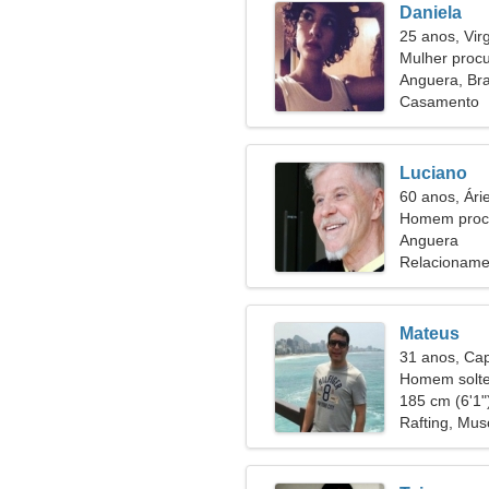
Daniela
25 anos, Vi
Mulher proc
Anguera, Bra
Casamento
Luciano
60 anos, Ári
Homem procu
57
Anguera
Relacioname
Mateus
31 anos, Cap
Homem solte
185 cm (6'1")
Rafting, Mus