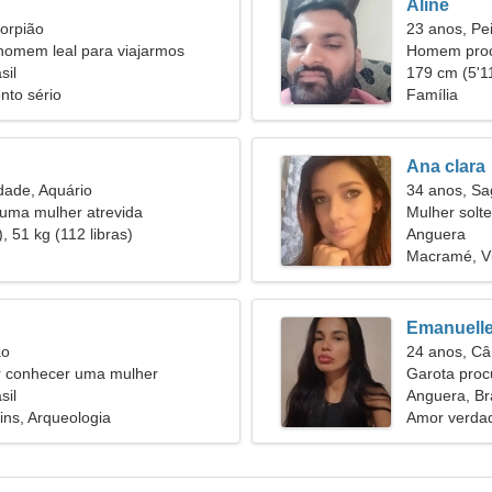
Aline
orpião
23 anos, Pe
homem leal para viajarmos
Homem proc
sil
179 cm (5'11
nto sério
Família
Ana clara
dade, Aquário
34 anos, Sag
 uma mulher atrevida
Mulher solt
, 51 kg (112 libras)
Anguera
Macramé, Vi
Emanuell
ão
24 anos, Câ
 conhecer uma mulher
Garota pro
sil
Anguera, Bra
ins, Arqueologia
Amor verdad