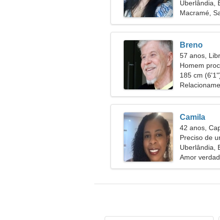
Uberlândia, B
Macramé, Sa
Breno
57 anos, Lib
Homem procu
54
185 cm (6'1")
Relacioname
Camila
42 anos, Cap
Preciso de 
viajarmos ju
Uberlândia, B
Amor verdad