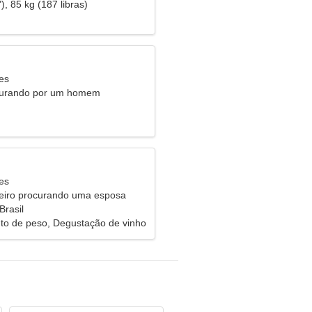
), 85 kg (187 libras)
es
curando por um homem
es
eiro procurando uma esposa
Brasil
o de peso, Degustação de vinho