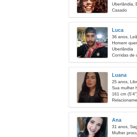
Uberlândia, B
Casado
Luca
36 anos, Le
Homem quer
Uberlândia
Corridas de 
Luana
25 anos, Lib
Sua mulher h
161 cm (5'4")
Relacioname
Ana
31 anos, Sag
Mulher proc