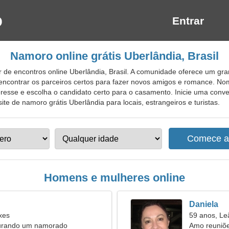
Entrar
Namoro online grátis Uberlândia, Brasil
 de encontros online Uberlândia, Brasil. A comunidade oferece um gr
 encontrar os parceiros certos para fazer novos amigos e romance. No
resse e escolha o candidato certo para o casamento. Inicie uma conve
te de namoro grátis Uberlândia para locais, estrangeiros e turistas.
Homens e mulheres online
Daniela
xes
59 anos, Le
urando um namorado
Amo reuniõe