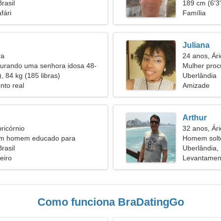
rasil
189 cm (6'3"
fári
Família
Juliana
ra
24 anos, Ári
rando uma senhora idosa 48-
Mulher pro
, 84 kg (185 libras)
Uberlândia
nto real
Amizade
Arthur
ricórnio
32 anos, Ári
um homem educado para
Homem solt
ntos
rasil
Uberlândia, 
eiro
Levantament
Como funciona BraDatingGo