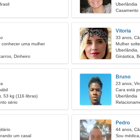
rasil
Uberlândia
Casamento
Vitoria
ão
33 anos, Câ
 conhecer uma mulher
Mulher solt
Uberlândia, 
carros, Dinheiro
Ginástica, B
Bruno
ra
23 anos, Vi
ábil
Cara está 
, 53 kg (116 libras)
Uberlândia
nto sério
Relacioname
Pedro
itário
44 anos, Câ
urando um casal
Sou médica,