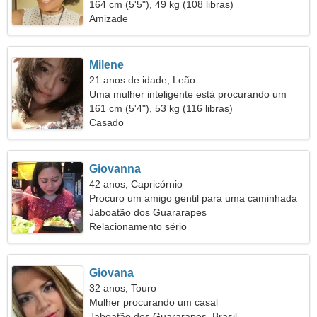
164 cm (5'5"), 49 kg (108 libras)
Amizade
Milene
21 anos de idade, Leão
Uma mulher inteligente está procurando um
relacionamento
161 cm (5'4"), 53 kg (116 libras)
Casado
Giovanna
42 anos, Capricórnio
Procuro um amigo gentil para uma caminhada
Jaboatão dos Guararapes
Relacionamento sério
Giovana
32 anos, Touro
Mulher procurando um casal
Jaboatão dos Guararapes, Brasil