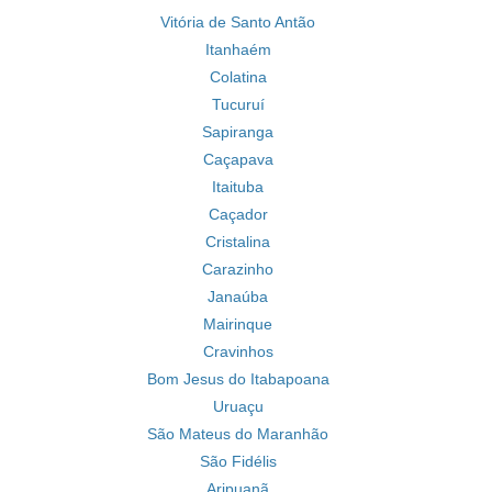
Vitória de Santo Antão
Itanhaém
Colatina
Tucuruí
Sapiranga
Caçapava
Itaituba
Caçador
Cristalina
Carazinho
Janaúba
Mairinque
Cravinhos
Bom Jesus do Itabapoana
Uruaçu
São Mateus do Maranhão
São Fidélis
Aripuanã