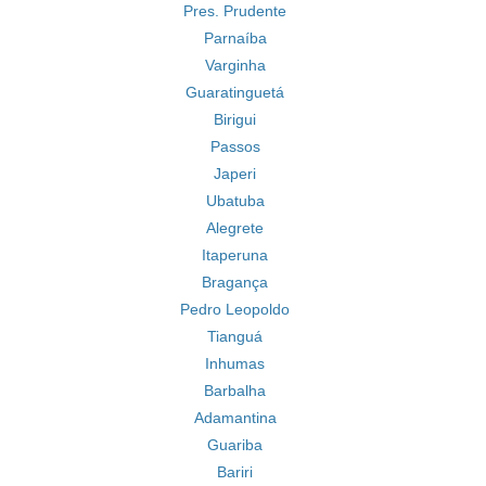
Pres. Prudente
Parnaíba
Varginha
Guaratinguetá
Birigui
Passos
Japeri
Ubatuba
Alegrete
Itaperuna
Bragança
Pedro Leopoldo
Tianguá
Inhumas
Barbalha
Adamantina
Guariba
Bariri