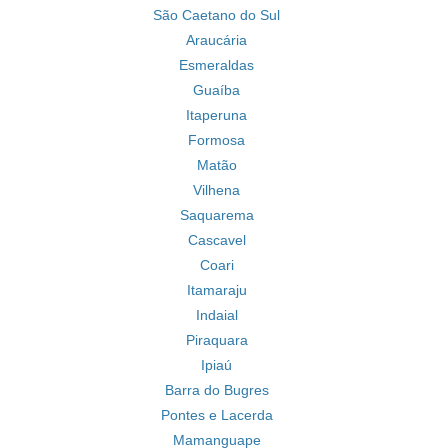
São Caetano do Sul
Araucária
Esmeraldas
Guaíba
Itaperuna
Formosa
Matão
Vilhena
Saquarema
Cascavel
Coari
Itamaraju
Indaial
Piraquara
Ipiaú
Barra do Bugres
Pontes e Lacerda
Mamanguape