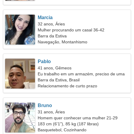
Marcia
32 anos, Áries
Mulher procurando um casal 36-42
Barra da Estiva
Navegação, Montanhismo
Pablo
41 anos, Gêmeos
Eu trabalho em um armazém, preciso de uma
mulher perfeita
Barra da Estiva, Brasil
Relacionamento de curto prazo
Bruno
31 anos, Áries
Homem quer conhecer uma mulher 21-29
183 cm (6'1"), 85 kg (187 libras)
Basquetebol, Cozinhando