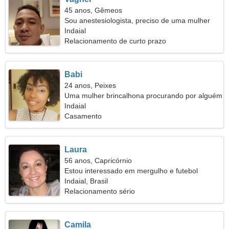
45 anos, Gêmeos
Sou anestesiologista, preciso de uma mulher
elegante
Indaial
Relacionamento de curto prazo
Babi
24 anos, Peixes
Uma mulher brincalhona procurando por alguém
como você
Indaial
Casamento
Laura
56 anos, Capricórnio
Estou interessado em mergulho e futebol
Indaial, Brasil
Relacionamento sério
Camila