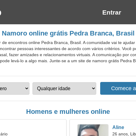
Entrar
Namoro online grátis Pedra Branca, Brasil
 de encontros online Pedra Branca, Brasil. A comunidade vai te ajud
ontrar pessoas interessantes de acordo com vários critérios. Você p
al, fazer amizades e relacionamentos virtuais. A comunicação por co
ode levá-lo a algo mais. Junte-se a um site de namoro grátis Pedra Br
Homens e mulheres online
Aline
ário
26 anos, Lib