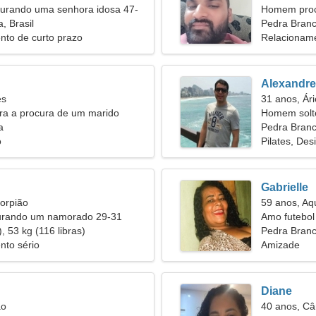
rando uma senhora idosa 47-
Homem proc
, Brasil
Pedra Bran
nto de curto prazo
Relacioname
Alexandre
es
31 anos, Ári
ira a procura de um marido
Homem solt
a
Pedra Branca
o
Pilates, Des
Gabrielle
orpião
59 anos, Aq
urando um namorado 29-31
Amo futebol
, 53 kg (116 libras)
Pedra Bran
nto sério
Amizade
Diane
ão
40 anos, Câ