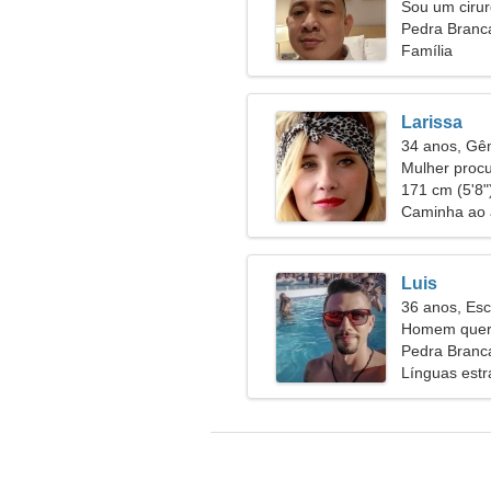
Sou um cirur
mulher espir
Pedra Branca
Família
Larissa
34 anos, G
Mulher proc
171 cm (5'8")
Caminha ao a
Luis
36 anos, Esc
Homem quer 
Pedra Branca
Línguas estr