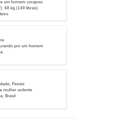
 de um homem corajoso
), 68 kg (149 libras)
eiro
ra
curando por um homem
ca
idade, Peixes
a mulher ardente
, Brasil