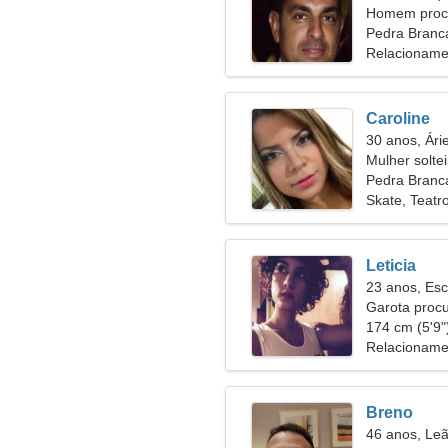
Homem procu
54
Pedra Branca
Relacioname
Caroline
30 anos, Ári
Mulher solte
Pedra Branc
Skate, Teatr
Leticia
23 anos, Esc
Garota proc
174 cm (5'9")
Relacioname
Breno
46 anos, Le