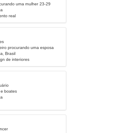
urando uma mulher 23-29
ca
nto real
es
eiro procurando uma esposa
, Brasil
ign de interiores
uário
 e boates
ca
ncer