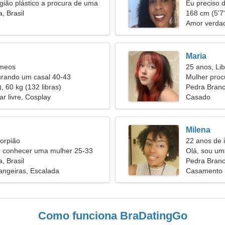
gião plástico a procura de uma
Eu preciso
ituosa
, Brasil
168 cm (5'7"
Amor verdad
Maria
êmeos
25 anos, Lib
urando um casal 40-43
Mulher pro
, 60 kg (132 libras)
Pedra Bran
r livre, Cosplay
Casado
Milena
orpião
22 anos de 
conhecer uma mulher 25-33
Olá, sou um
, Brasil
Pedra Branca
angeiras, Escalada
Casamento
Como funciona BraDatingGo