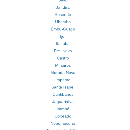
Salto
Jandira
Resende
Ubatuba
Embu-Guaçu
Ijuí
Itaituba
Pte. Nova
Castro
Mineiros
Morada Nova
Itapema
Santa Isabel
Curitibanos
Jaguariaíva
Itambé
Colorado
Nepomuceno