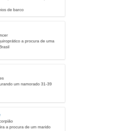
eios de barco
ncer
uiroprático a procura de uma
Brasil
es
curando um namorado 31-39
e
corpião
eira a procura de um marido