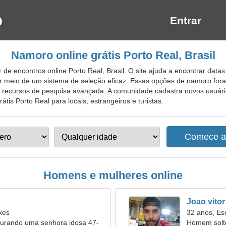
Entrar
Namoro online grátis Porto Real, Brasil
de encontros online Porto Real, Brasil. O site ajuda a encontrar datas
 por meio de um sistema de seleção eficaz. Essas opções de namoro fo
 recursos de pesquisa avançada. A comunidade cadastra novos usuár
átis Porto Real para locais, estrangeiros e turistas.
Homens e mulheres online
Joao vitor
xes
32 anos, Es
rando uma senhora idosa 47-
Homem solt