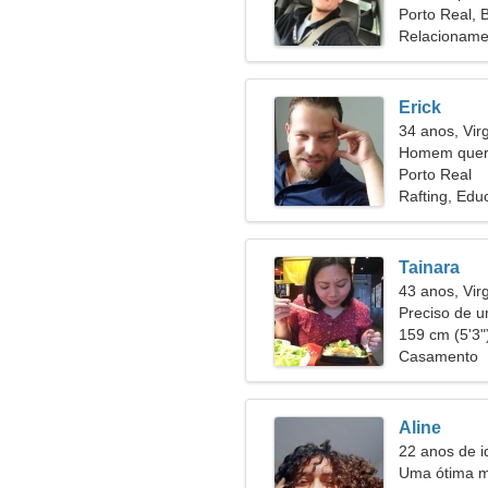
56
Porto Real, B
Relacioname
Erick
34 anos, Vi
Homem quer
Porto Real
Rafting, Edu
Tainara
43 anos, Vi
Preciso de u
juntos
159 cm (5'3")
Casamento
Aline
22 anos de i
Uma ótima m