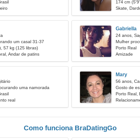
nto
rasil
174 cm (5'9"
eiro
Skate, Dard
Gabriella
ra
24 anos, Sag
urando um casal 31-37
Mulher pro
, 57 kg (125 libras)
Porto Real
ral, Andar de patins
Amizade
Mary
itário
56 anos, Ca
rocurando uma namorada
Gosto de es
rasil
Porto Real, 
nto real
Relacioname
Como funciona BraDatingGo