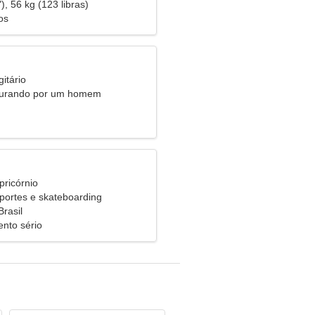
), 56 kg (123 libras)
os
itário
curando por um homem
pricórnio
portes e skateboarding
Brasil
nto sério