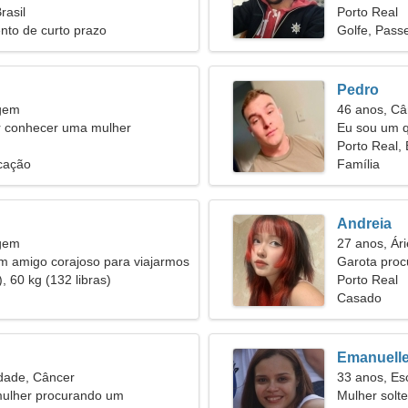
rasil
Porto Real
nto de curto prazo
Golfe, Pass
Pedro
rgem
46 anos, Câ
 conhecer uma mulher
Eu sou um q
mulher legal
Porto Real, 
cação
Família
Andreia
rgem
27 anos, Ári
m amigo corajoso para viajarmos
Garota pro
, 60 kg (132 libras)
Porto Real
Casado
Emanuell
dade, Câncer
33 anos, Es
ulher procurando um
Mulher solt