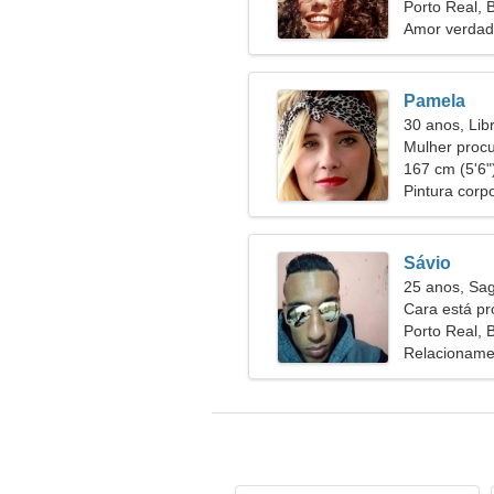
relacioname
Porto Real, B
Amor verdad
Pamela
30 anos, Lib
Mulher proc
167 cm (5'6")
Pintura corpo
Sávio
25 anos, Sag
Cara está p
Porto Real, B
Relacioname