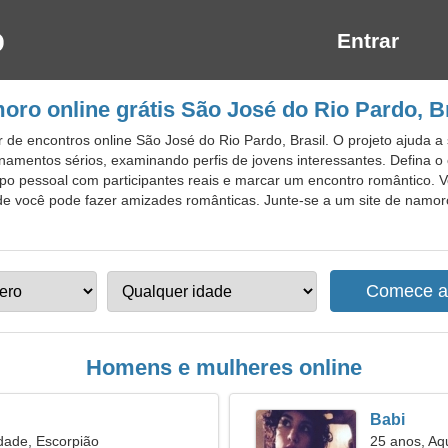
Entrar
oro online grátis São José do Rio Pardo, Br
de encontros online São José do Rio Pardo, Brasil. O projeto ajuda a s
onamentos sérios, examinando perfis de jovens interessantes. Defina o 
o pessoal com participantes reais e marcar um encontro romântico. V
e você pode fazer amizades românticas. Junte-se a um site de namor
Homens e mulheres online
Babi
dade, Escorpião
25 anos, Aq