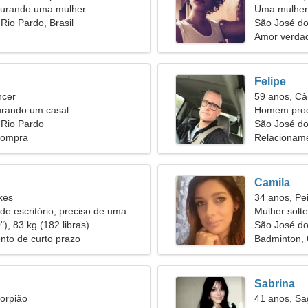
urando uma mulher
Uma mulher
Rio Pardo, Brasil
relacioname
São José do
Amor verdad
Felipe
ncer
59 anos, Câ
urando um casal
Homem proc
 Rio Pardo
56
São José do
Compra
Relacioname
Camila
xes
34 anos, Pe
de escritório, preciso de uma
Mulher solt
alhona
), 83 kg (182 libras)
São José do
nto de curto prazo
Badminton,
Sabrina
orpião
41 anos, Sag