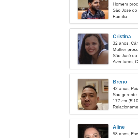
Homem proc
São José do 
Família
Cristina
32 anos, Câ
Mulher proc
São José do
Aventuras, 
Breno
42 anos, Pei
Sou gerente 
mulher brinc
177 cm (5'10"
Relacioname
Aline
58 anos, Esc