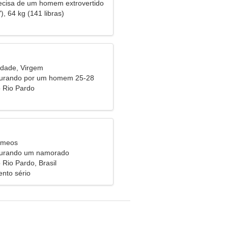
cisa de um homem extrovertido
), 64 kg (141 libras)
idade, Virgem
curando por um homem 25-28
 Rio Pardo
êmeos
curando um namorado
 Rio Pardo, Brasil
nto sério