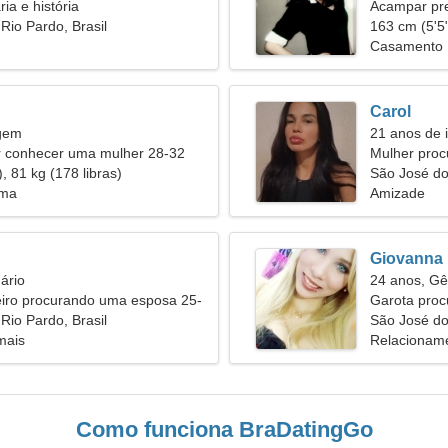
ria e história
Acampar pre
Rio Pardo, Brasil
163 cm (5'5"
Casamento
Carol
rgem
21 anos de 
conhecer uma mulher 28-32
Mulher pro
, 81 kg (178 libras)
São José do
ema
Amizade
Giovanna
ário
24 anos, G
iro procurando uma esposa 25-
Garota pro
Rio Pardo, Brasil
São José do
mais
Relacioname
Como funciona BraDatingGo