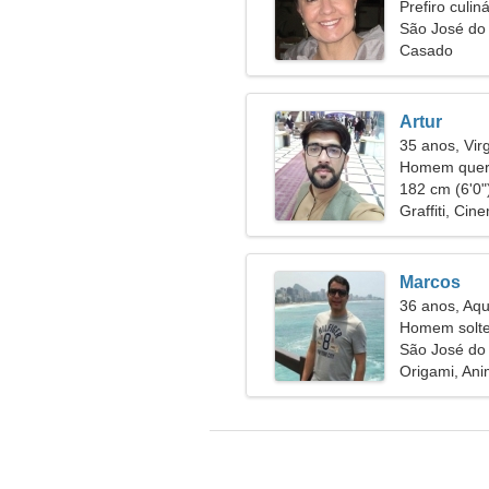
Prefiro culiná
São José do 
Casado
Artur
35 anos, Vi
Homem quer 
182 cm (6'0")
Graffiti, Cin
Marcos
36 anos, Aqu
Homem solte
32
São José do 
Origami, Ani