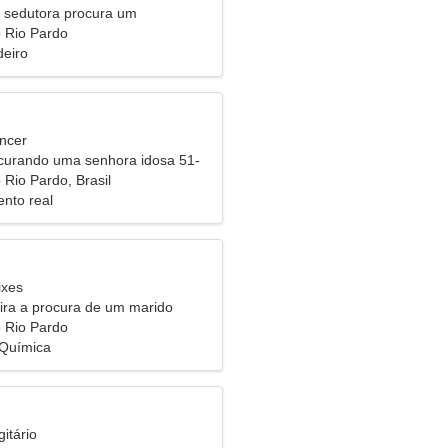
 sedutora procura um
nto apaixonado
 Rio Pardo
eiro
ncer
urando uma senhora idosa 51-
 Rio Pardo, Brasil
nto real
ixes
eira a procura de um marido
 Rio Pardo
 Química
itário