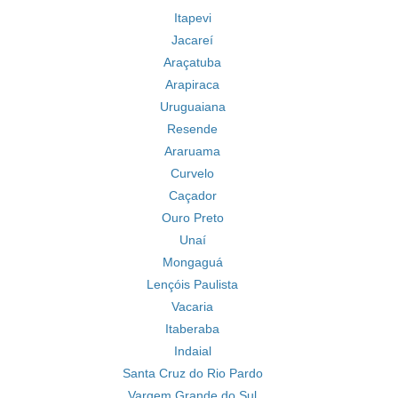
Itapevi
Jacareí
Araçatuba
Arapiraca
Uruguaiana
Resende
Araruama
Curvelo
Caçador
Ouro Preto
Unaí
Mongaguá
Lençóis Paulista
Vacaria
Itaberaba
Indaial
Santa Cruz do Rio Pardo
Vargem Grande do Sul