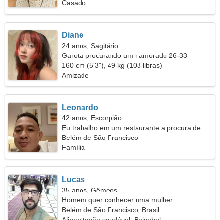
Casado
Diane
24 anos, Sagitário
Garota procurando um namorado 26-33
160 cm (5'3"), 49 kg (108 libras)
Amizade
Leonardo
42 anos, Escorpião
Eu trabalho em um restaurante a procura de
uma mulher emocional
Belém de São Francisco
Família
Lucas
35 anos, Gêmeos
Homem quer conhecer uma mulher
Belém de São Francisco, Brasil
Alimentação saudável, Beisebol