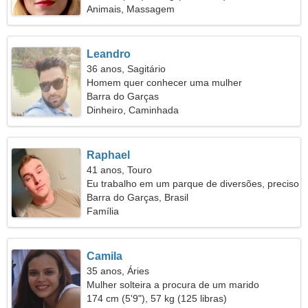
Animais, Massagem
Leandro
36 anos, Sagitário
Homem quer conhecer uma mulher
Barra do Garças
Dinheiro, Caminhada
Raphael
41 anos, Touro
Eu trabalho em um parque de diversões, preciso
de uma mulher inteligente
Barra do Garças, Brasil
Família
Camila
35 anos, Áries
Mulher solteira a procura de um marido
174 cm (5'9"), 57 kg (125 libras)